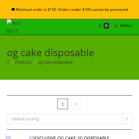
🚚 Minimum order is $150. Orders under $100 cannot be processed
Menu
0
og cake disposable
>
Products
>
og cake disposable
Default sorting