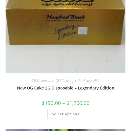
2G Disposable
,
OG Cake
,
og cake disposable
New OG Cake 2G Disposable – Legendary Edition
$
190.00
–
$
1,200.00
Select options