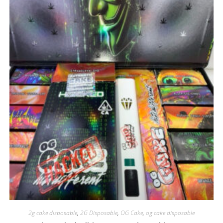
2g cake disposable
,
2G Disposable
,
OG Cake
,
og cake disposable