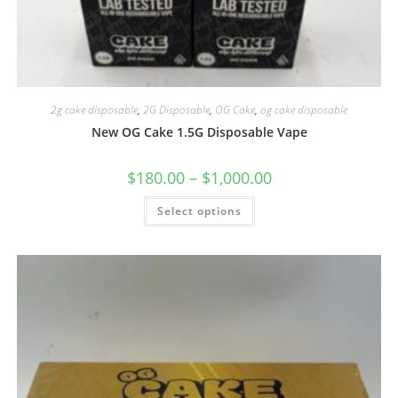
2g cake disposable
,
2G Disposable
,
OG Cake
,
og cake disposable
New OG Cake 1.5G Disposable Vape
$
180.00
–
$
1,000.00
Select options