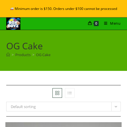
Minimum order is $150. Orders under $100 cannot be processed
Menu
0
OG Cake
>
Products
>
OG Cake
Default sorting